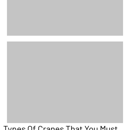
Types Of Cranes That You Must